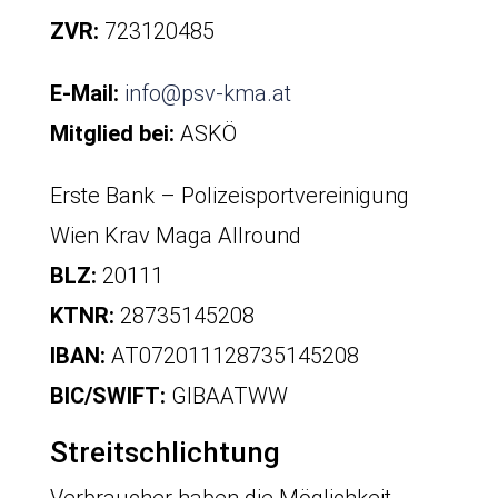
ZVR:
723120485
E-Mail:
info@psv-kma.at
Mitglied bei:
ASKÖ
Erste Bank – Polizeisportvereinigung
Wien Krav Maga Allround
BLZ:
20111
KTNR:
28735145208
IBAN:
AT072011128735145208
BIC/SWIFT:
GIBAATWW
Streitschlichtung